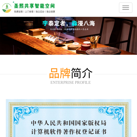
Toggl
navig
品牌
简介
ENTERPRISE PROFILE