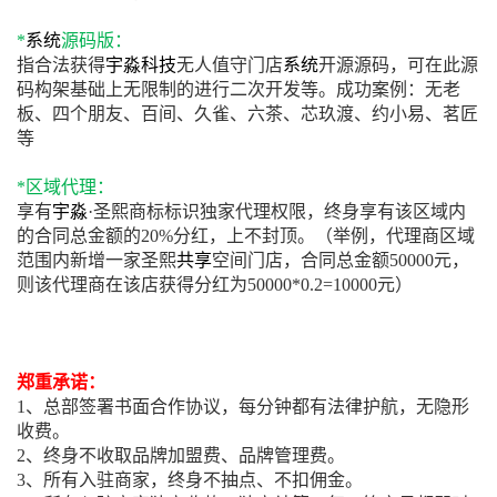
*
系统
源码版：
指合法获得
宇淼科技
无人值守门店
系统
开源源码，可在此源
码构架基础上无限制的进行二次开发等。成功案例：无老
板、四个朋友、百间、久雀、六茶、芯玖渡、约小易、茗匠
等
*区域代理：
享有
宇淼
·圣熙商标标识独家代理权限，终身享有该区域内
的合同总金额的20%分红，上不封顶。（举例，代理商区域
范围内新增一家圣熙
共享
空间门店，合同总金额50000元，
则该代理商在该店获得分红为50000*0.2=10000元）
郑重承诺：
1、总部签署书面合作协议，每分钟都有法律护航，无隐形
收费。
2、终身不收取品牌加盟费、品牌管理费。
3、所有入驻商家，终身不抽点、不扣佣金。