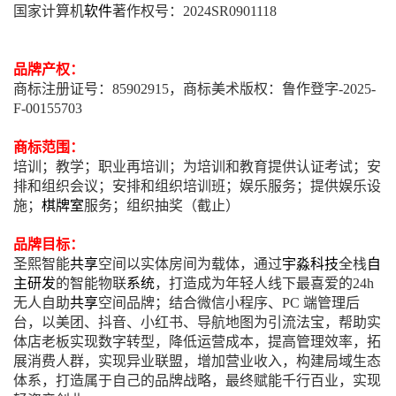
国家计算机
软件
著作权号：2024SR0901118
品牌产权：
商标注册证号：85902915，商标美术版权：鲁作登字-2025-
F-00155703
商标范围：
培训；教学；职业再培训；为培训和教育提供认证考试；安
排和组织会议；安排和组织培训班；娱乐服务；提供娱乐设
施；
棋牌室
服务；组织抽奖（截止）
品牌目标：
圣熙智能
共享
空间以实体房间为载体，通过
宇淼科技
全栈
自
主研发
的智能物联
系统
，打造成为年轻人线下最喜爱的24h
无人自助
共享
空间品牌；结合微信小程序、PC 端管理后
台，以美团、抖音、小红书、导航地图为引流法宝，帮助实
体店老板实现数字转型，降低运营成本，提高管理效率，拓
展消费人群，实现异业联盟，增加营业收入，构建局域生态
体系，打造属于自己的品牌战略，最终赋能千行百业，实现