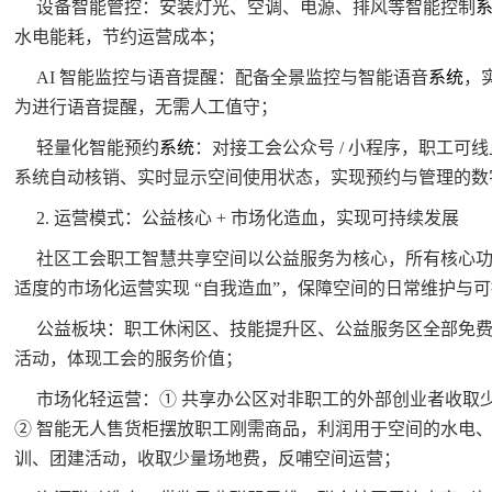
设备智能管控：安装灯光、空调、电源、排风等智能控制
水电能耗，节约运营成本；
AI 智能监控与语音提醒：配备全景监控与智能语音
系统
，
为进行语音提醒，无需人工值守；
轻量化智能预约
系统
：对接工会公众号 / 小程序，职工可
系统自动核销、实时显示空间使用状态，实现预约与管理的数
2. 运营模式：公益核心 + 市场化造血，实现可持续发展
社区工会职工智慧共享空间以公益服务为核心，所有核心
适度的市场化运营实现 “自我造血”，保障空间的日常维护与
公益板块：职工休闲区、技能提升区、公益服务区全部免
活动，体现工会的服务价值；
市场化轻运营：① 共享办公区对非职工的外部创业者收取
② 智能无人售货柜摆放职工刚需商品，利润用于空间的水电、
训、团建活动，收取少量场地费，反哺空间运营；