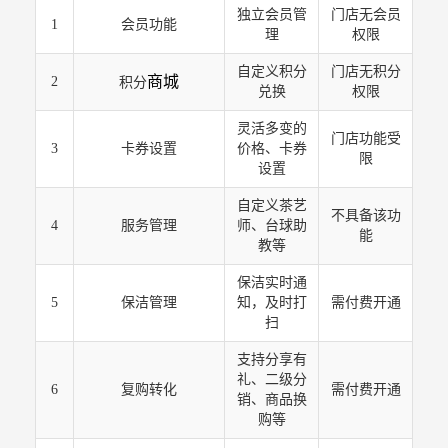
独立会员管
门店无会员
1
会员功能
理
权限
自定义积分
门店无积分
商城
2
积分
兑换
权限
灵活多变的
门店功能受
3
卡券设置
价格、卡券
限
设置
自定义茶艺
不具备该功
4
服务管理
师、台球助
能
教等
保洁实时通
5
保洁管理
知，及时打
需付费开通
扫
支持分享有
礼、二级分
6
复购转化
需付费开通
销、商品换
购等