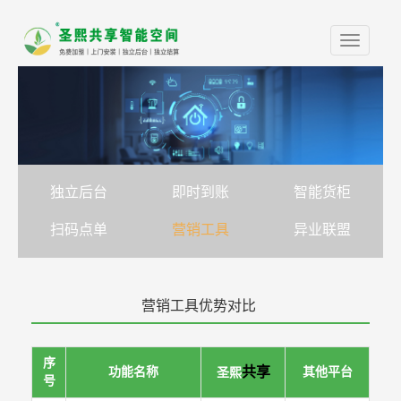
Toggle
navigati
独立后台
即时到账
智能货柜
扫码点单
营销工具
异业联盟
营销工具优势对比
序
共享
功能名称
其他平台
圣熙
号